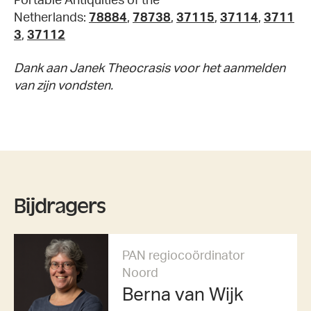
Portable Antiquities of the
Netherlands:
78884
,
78738
,
37115
,
37114
,
3711
3
,
37112
Dank aan Janek Theocrasis voor het aanmelden
van zijn vondsten.
Bijdragers
PAN regiocoördinator
Noord
Berna van Wijk