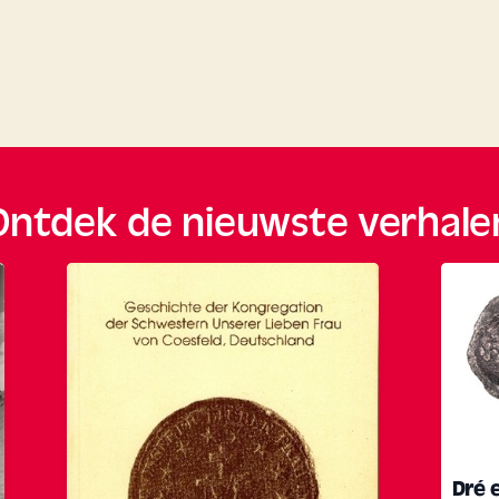
Ontdek de nieuwste verhale
Dré 