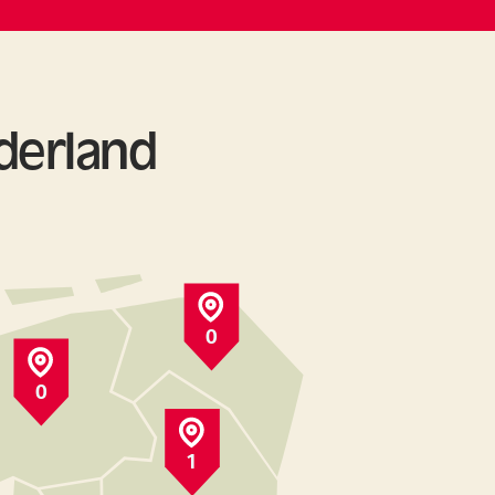
derland
0
0
1