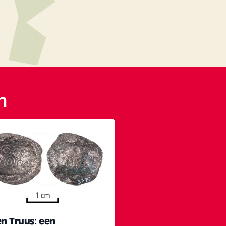
n
en Truus: een