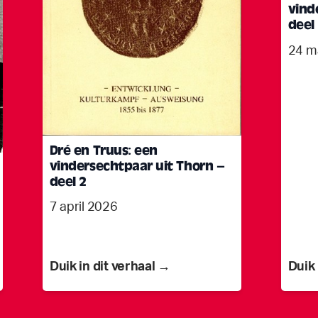
vind
deel
24 m
Dré en Truus: een
vindersechtpaar uit Thorn –
deel 2
7 april 2026
Duik in dit verhaal →
Duik 