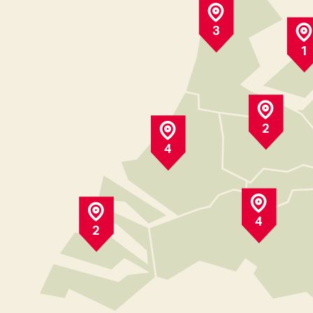
3
1
2
4
4
2