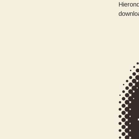
Hierond
downlo