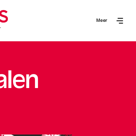
Meer
alen