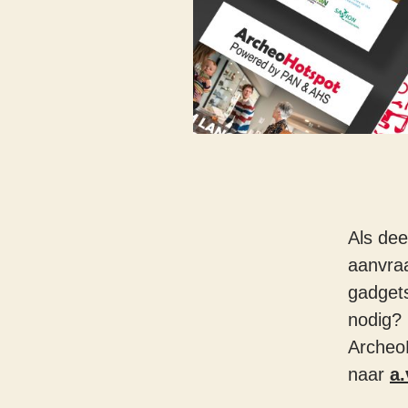
Als de
aanvraa
gadget
nodig? 
Archeo
naar
a