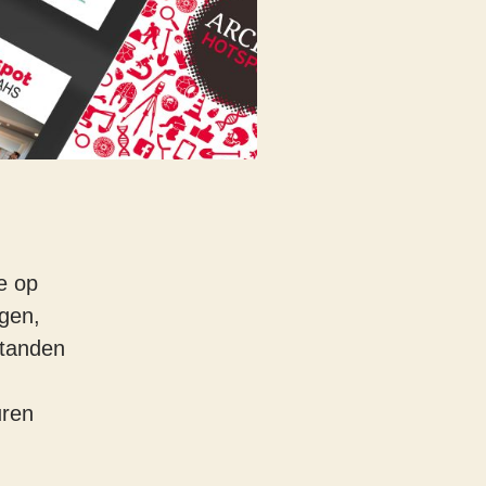
e op
ggen,
standen
uren