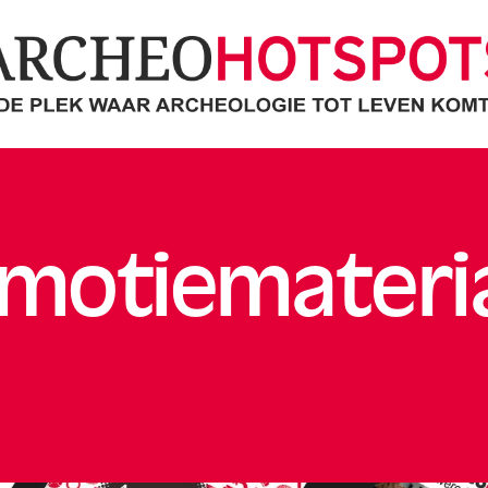
cheoHotspots
motiemateri