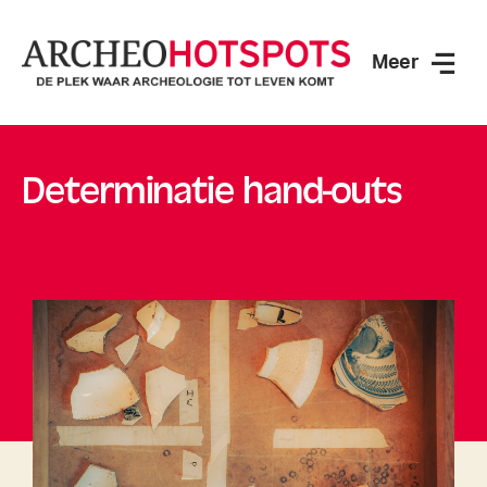
Meer
ArcheoHotspots
Determinatie hand-outs