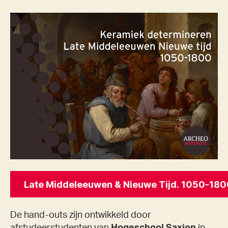
De hand-outs zijn ontwikkeld door
afstudeerstudenten van
Hogeschool Saxion
in