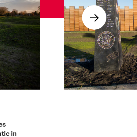
es
tie in