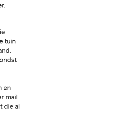
r.
ie
e tuin
and.
vondst
n en
r mail.
 die al