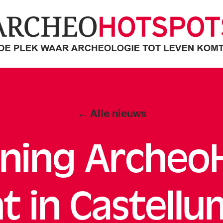
cheoHotspots
Categorieën
← Alle nieuws
ning Archeo
t in Castell