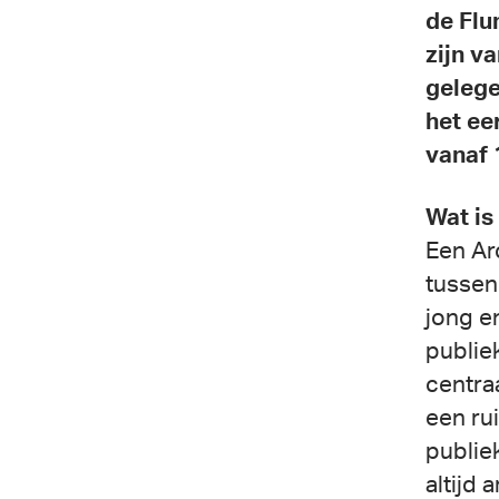
de Flu
zijn v
gelege
het ee
vanaf 
Wat is
Een Ar
tussen 
jong e
publie
centra
een ru
publie
altijd 