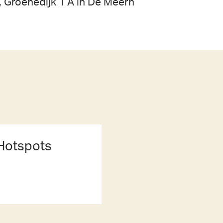
 Groenedijk 1 A in De Meern
Hotspots