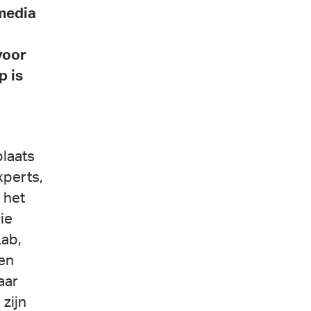
media
voor
p is
laats
xperts,
 het
ie
Lab,
en
aar
 zijn