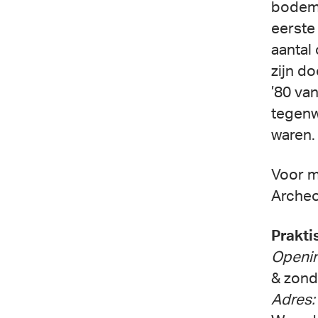
bodemv
eerste
aantal
zijn do
’80 va
tegenw
waren.
Voor m
Archeo
Prakti
Openin
& zond
Adres: