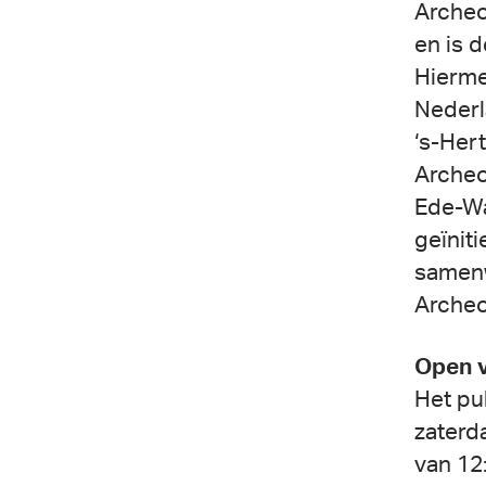
Archeo
en is 
Hierme
Nederl
‘s-Her
Archeo
Ede-Wa
geïnit
samenw
Archeo
Open v
Het pu
zaterd
van 12