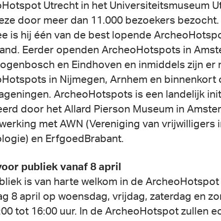
Hotspot Utrecht in het Universiteitsmuseum U
deze door meer dan 11.000 bezoekers bezocht.
e is hij één van de best lopende ArcheoHotsp
and. Eerder openden ArcheoHotspots in Amst
togenbosch en Eindhoven en inmiddels zijn er
Hotspots in Nijmegen, Arnhem en binnenkort 
geningen. ArcheoHotspots is een landelijk initi
ieerd door het Allard Pierson Museum in Amste
erking met AWN (Vereniging van vrijwilligers 
logie) en ErfgoedBrabant.
oor publiek vanaf 8 april
bliek is van harte welkom in de ArcheoHotspot
ag 8 april op woensdag, vrijdag, zaterdag en z
:00 tot 16:00 uur. In de ArcheoHotspot zullen e