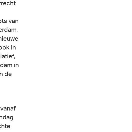
trecht
ots van
erdam,
 nieuwe
ook in
atief,
rdam in
in de
 vanaf
ondag
chte