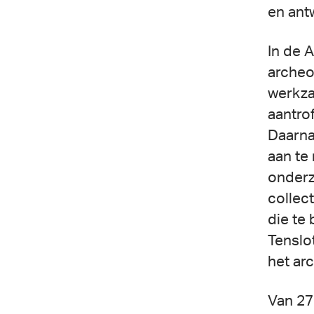
en ant
In de 
archeo
werkza
aantro
Daarna
aan te
onderz
collec
die te 
Tenslo
het ar
Van 27