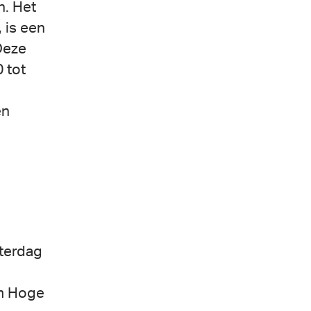
. Het
 is een
Deze
0 tot
en
aterdag
m Hoge