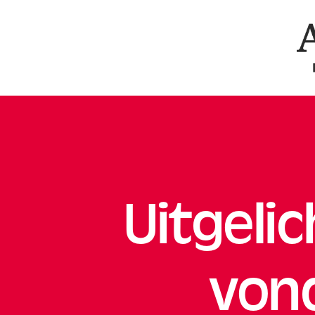
Ar
Uitgeli
vond