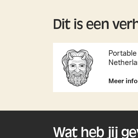
Dit is een ver
Portable 
Netherl
Meer inf
Wat heb jij g