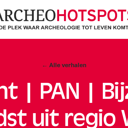
cheoHotspots
Categorieën
← Alle verhalen
cht | PAN | Bi
st uit regio