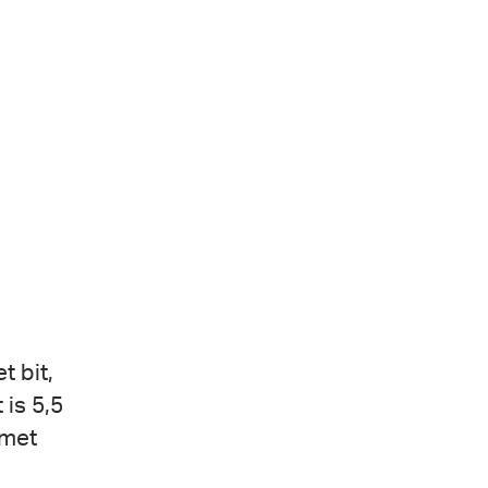
 bit,
 is 5,5
 met