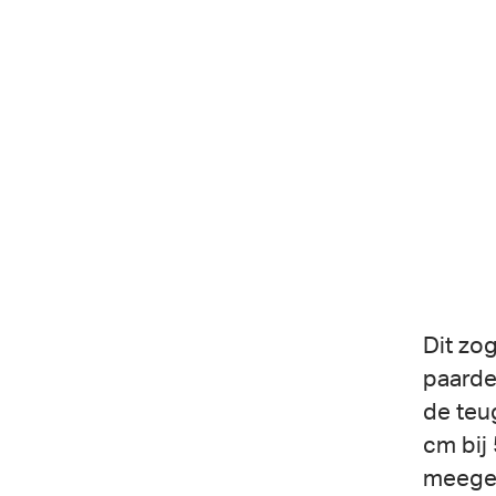
Dit zo
paarde
de teu
cm bij
meegeg