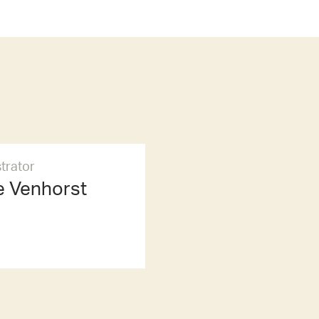
trator
 Venhorst