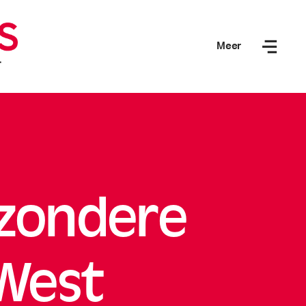
Meer
jzondere
 West