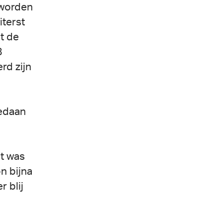
 worden
iterst
t de
8
rd zijn
gedaan
ct was
n bijna
r blij