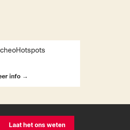
rcheoHotspots
er info →
Laat het ons weten