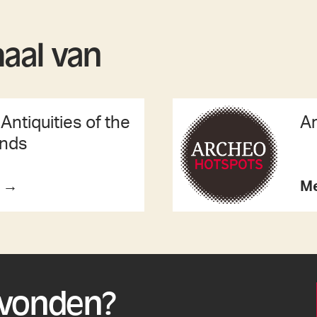
haal van
Antiquities of the
A
ands
o →
Me
evonden?