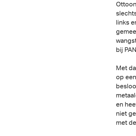
Ottoon
slecht
links 
gemeen
wangst
bij PA
Met da
op een
besloo
metaald
en hee
niet ge
met de