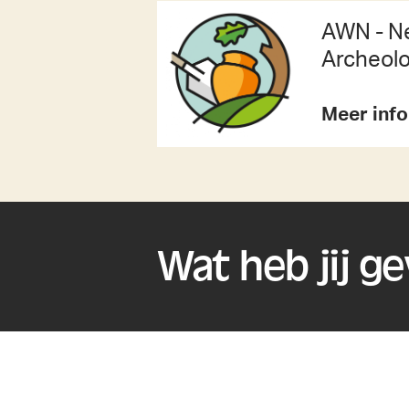
AWN - N
Archeolo
Meer inf
Wat heb jij g