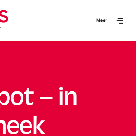
Meer
ot – in
heek