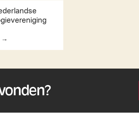
ederlandse
gievereniging
o →
evonden?