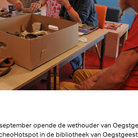
september opende de wethouder van Oegstge
cheoHotspot in de bibliotheek van Oegstgeest!