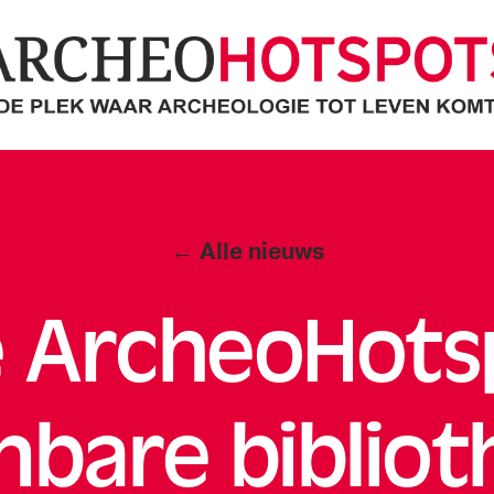
cheoHotspots
Categorieën
← Alle nieuws
 ArcheoHotsp
nbare bibliot