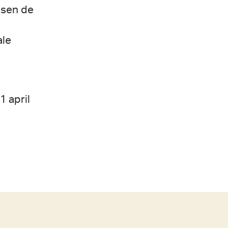
ssen de
ale
1 april