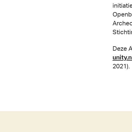
initia
Openba
Archeo
Sticht
Deze A
unity.
2021).