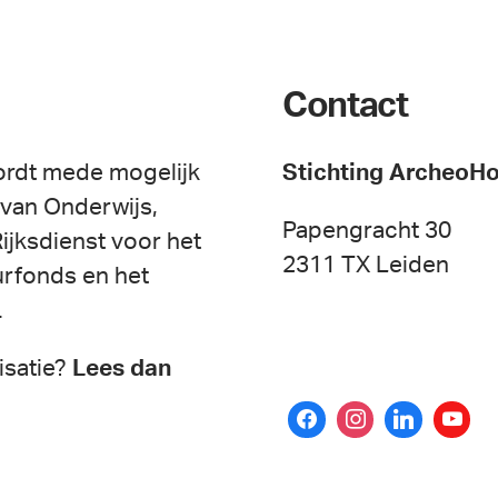
Contact
ordt mede mogelijk
Stichting ArcheoH
 van Onderwijs,
Papengracht 30
ijksdienst voor het
2311 TX Leiden
urfonds en het
.
isatie?
Lees dan