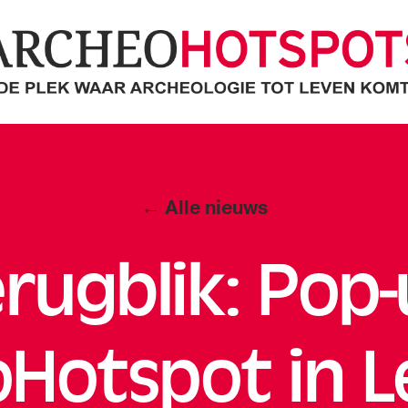
cheoHotspots
Categorieën
← Alle nieuws
rugblik: Pop
Hotspot in L