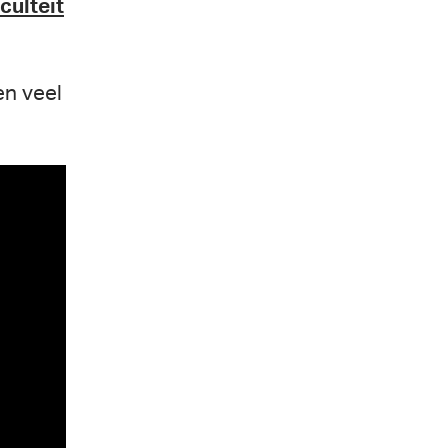
culteit
en veel