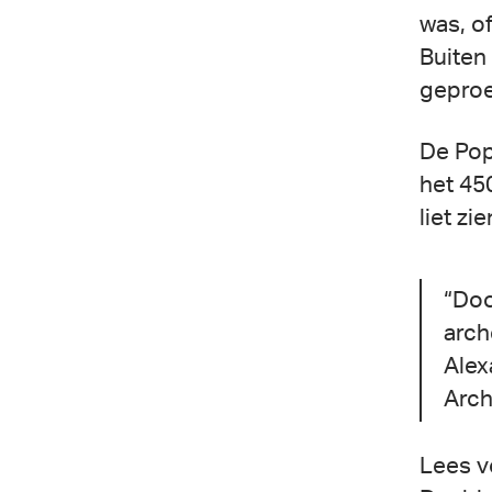
was, o
Buiten
geproe
De Pop
het 45
liet zi
“Doo
arch
Alex
Arch
Lees v