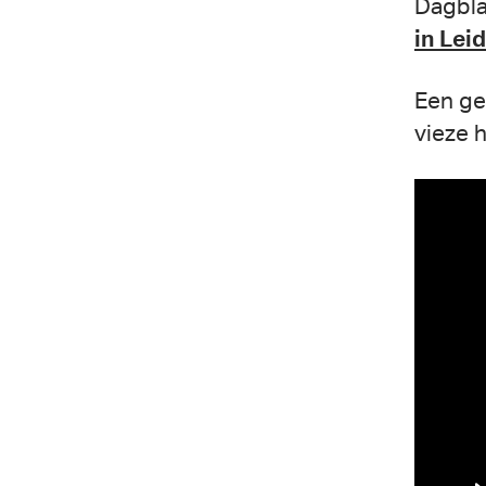
Dagbla
in Lei
Een ge
vieze 