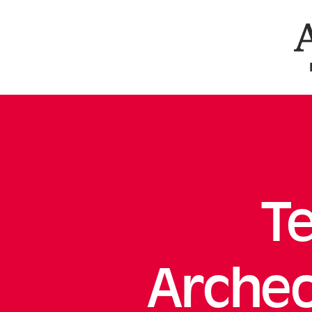
Ar
Te
Archeo