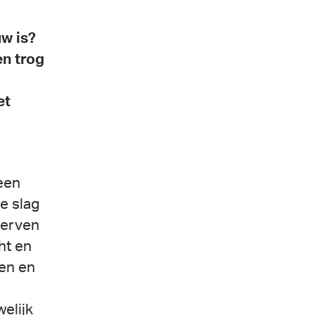
uw is?
en trog
et
een
e slag
herven
ht en
en en
elijk