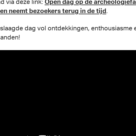
d via deze link:
Open dag op de archeologiefa
den neemt bezoekers terug in de tijd
.
slaagde dag vol ontdekkingen, enthousiasme 
handen!