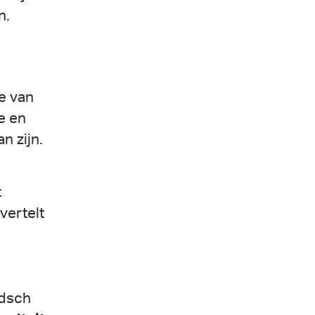
n.
e van
e en
n zijn.
t
vertelt
idsch