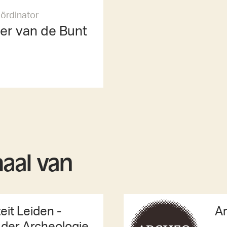
oördinator
er van de Bunt
haal van
eit Leiden -
A
t der Archeologie