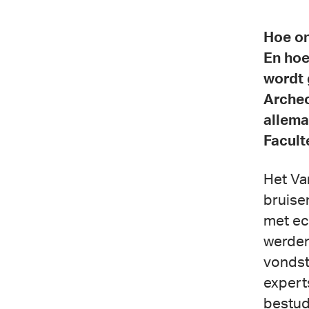
Hoe on
En hoe
wordt
Arche
allema
Facult
Het Va
bruise
met ec
werden
vondst
expert
bestud