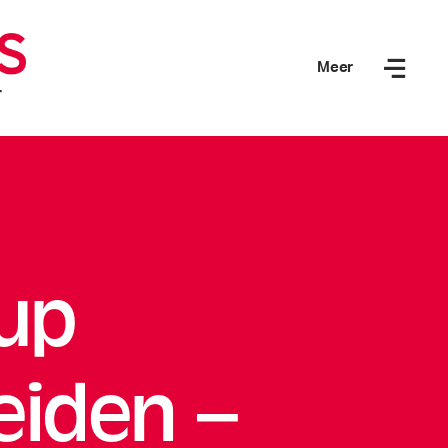
Meer
-up
eiden –