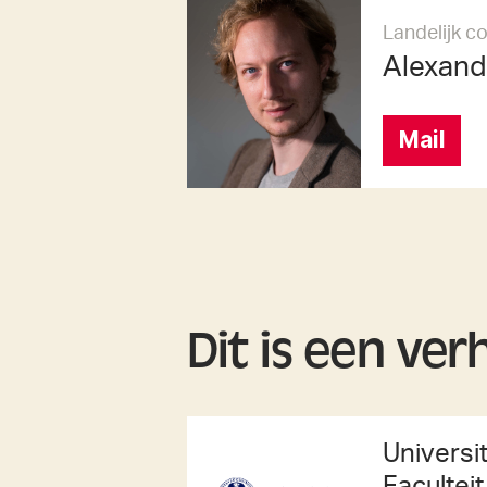
Landelijk c
Alexand
Mail
Dit is een ver
Universit
Facultei