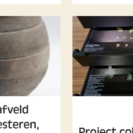
afveld
esteren,
Project co