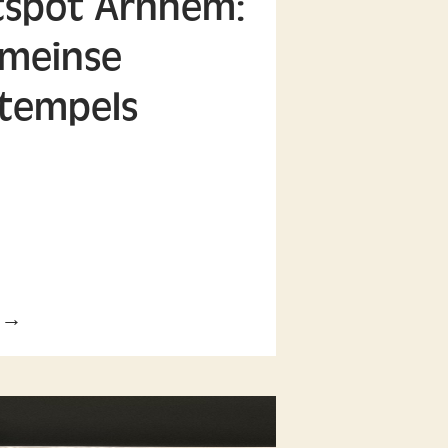
tspot Arnhem:
omeinse
tempels
l →