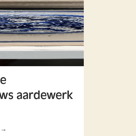
ie
ws aardewerk
l →