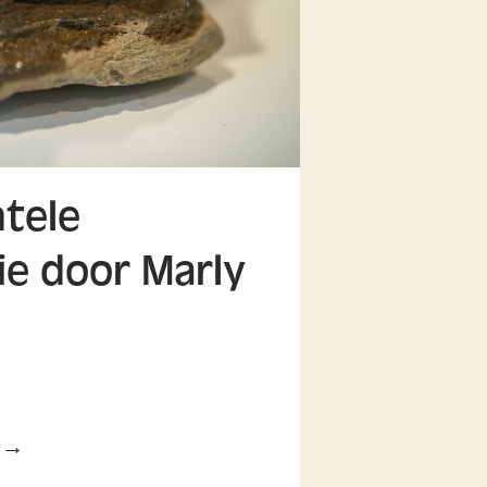
tele
ie door Marly
l →