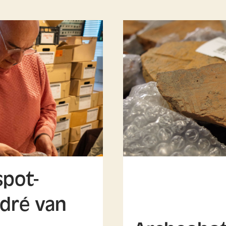
pot-
dré van