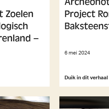
Archeoho
t Zoelen
Project R
logisch
Baksteens
renland –
6 mei 2024
Duik in dit verhaa