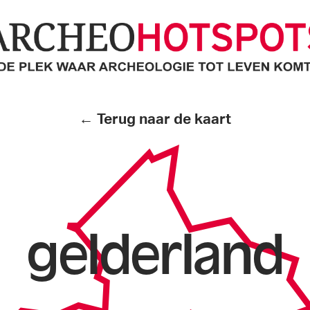
cheoHotspots
← Terug naar de kaart
gelderland